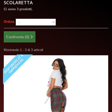
SCOLARETTA
Ci sono 3 prodotti.
Ordina
Confronta (
0
)
Mostrando 1 - 3 di 3 articoli
D
I
S
P
O
N
I
B
I
I
T
À
I
M
M
E
D
I
A
T
L
A