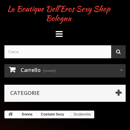
La Boutique Dell'Eros Sexy Shop
Bologna
Carrello
(vuoto)
CATEGORIE
Donna
Costumi Sexy
Scolaretta