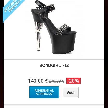
D
I
S
P
O
N
I
B
I
I
T
À
I
M
M
E
D
I
A
T
L
A
BONDGIRL-712
140,00 €
-20%
175,00 €
AGGIUNGI AL
Vedi
CARRELLO