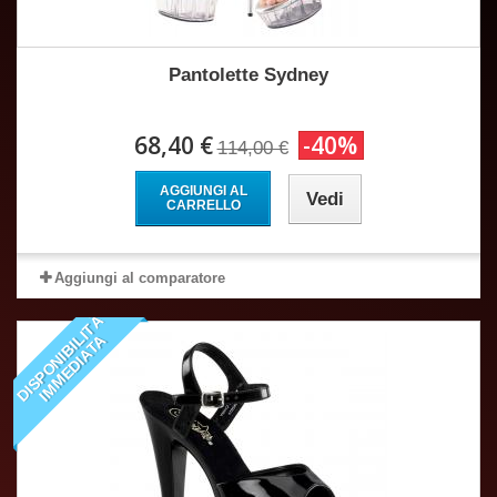
Pantolette Sydney
68,40 €
-40%
114,00 €
AGGIUNGI AL
Vedi
CARRELLO
Aggiungi al comparatore
D
I
S
P
O
N
I
B
I
I
T
À
I
M
M
E
D
I
A
T
L
A