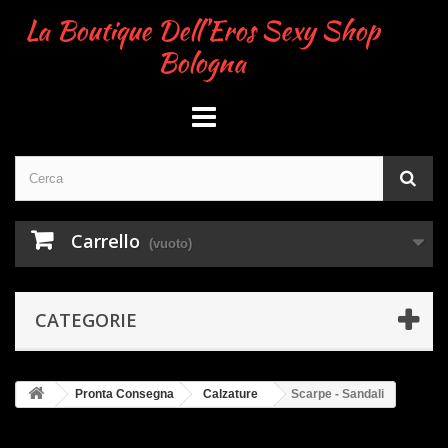
La Boutique Dell'Eros Sexy Shop
Bologna
Carrello
(vuoto)
CATEGORIE
Pronta Consegna
Calzature
Scarpe - Sandali