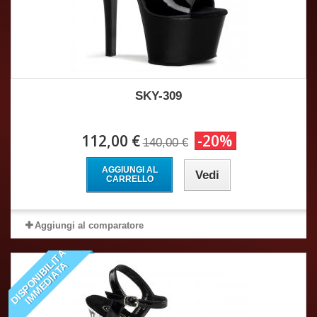
SKY-309
112,00 €
-20%
140,00 €
AGGIUNGI AL
Vedi
CARRELLO
Aggiungi al comparatore
D
I
S
P
O
N
I
B
I
I
T
À
I
M
M
E
D
I
A
T
L
A