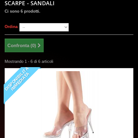
SCARPE - SANDALI
Ci sono 6 prodotti.
Ordina
Confronta (
0
)
Mostrando 1 - 6 di 6 articoli
D
I
S
P
O
N
I
B
I
I
T
À
I
M
M
E
D
I
A
T
L
A