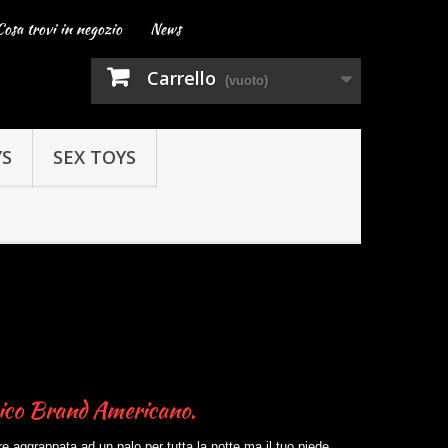
Cosa trovi in negozio
News
Carrello
(vuoto)
YS
SEX TOYS
orico Brand Americano.
e aggrappata ad un palo per tutta la notte ma il tuo piede