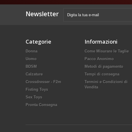
Newsletter
Categorie
Informazioni
Donna
Come Misurare le Taglie
Uomo
Pacco Anonimo
BDSM
Metodi di pagamento
Calzature
Tempi di consegna
Crossdresser - F2m
Termini e Condizioni di
Vendita
Fisting Toys
Sex Toys
Pronta Consegna