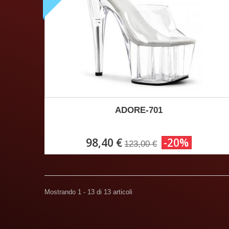
ADORE-701
98,40 €
-20%
123,00 €
Mostrando 1 - 13 di 13 articoli