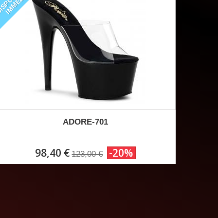
ADORE-701
98,40 €
-20%
123,00 €