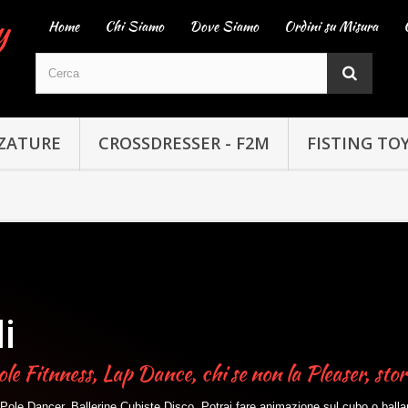
y
Home
Chi Siamo
Dove Siamo
Ordini su Misura
ZATURE
CROSSDRESSER - F2M
FISTING TO
i
le Fitnness, Lap Dance, chi se non la Pleaser, st
Pole Dancer, Ballerine Cubiste Disco. Potrai fare animazione sul cubo o ballar