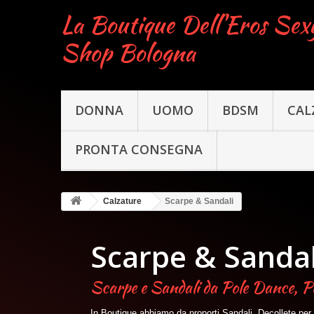
La Boutique Dell'Eros Sex
Shop Bologna
DONNA
UOMO
BDSM
CAL
PRONTA CONSEGNA
Calzature
Scarpe & Sandali
Scarpe & Sandal
Scarpe e Sandali da Pole Dance, Po
In Boutique abbiamo da proporti Sandali, Decollete per 