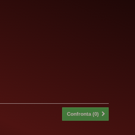
Confronta (
0
)