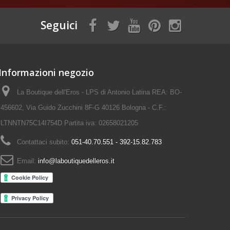
Seguici
Informazioni negozio
La Boutique dell'Eros - LPS di Antonio Latina REA: BO-
456602, Via Guido Zucchini 8F-G 40126 Bologna - C.F.:
LTNNTN75C14I754D Partita iva: 02658021205
Contattaci subito:
051-40.70.551 - 392-15.82.783
Email:
info@laboutiquedelleros.it